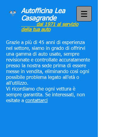
Autofficina Lea
Casagrande
dal 1971 al servizio
della tua auto
Grazie a più di 45 anni di esperienza
nel settore, siamo in grado di offrirvi
una gamma di auto usate, sempre
revisionate e controllate accuratamente
presso la nostra sede prima di essere
messe in vendita, eliminando così ogni
possibile problema legato all'età o
all'utilizzo.
Vi ricordiamo che ogni vettura è
sempre garantita. Se interessati, non
esitate a
contattarci